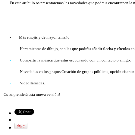
En este artículo os presentaremos las novedades que podréis encontrar en la 
-
Más emojis y de mayor tamaño
-
Herramientas de dibujo, con las que podréis añadir flecha y círculos ent
-
Compartir la música que estas escuchando con un contacto o amigo.
-
Novedades en los grupos Creación de grupos públicos, opción citar en 
-
Videollamadas.
¡Os sorprenderá esta nueva versión!